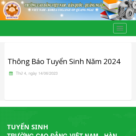
Toggle
navigati
Thông Báo Tuyển Sinh Năm 2024
Thứ 4, ngày 14/06/2023
TUYỂN SINH
TRƯỜNG CAO ĐẲNG VIỆT NAM - HÀN