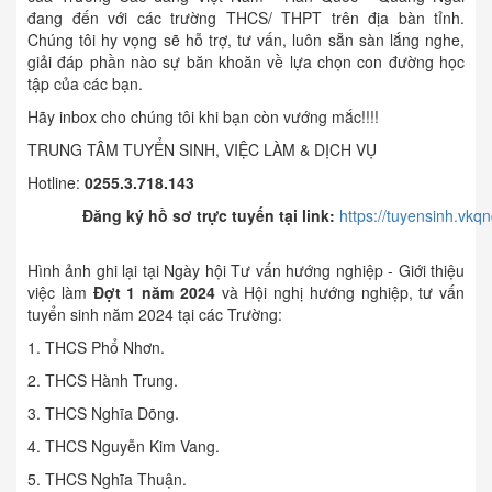
đang đến với các trường THCS/ THPT trên địa bàn tỉnh.
Chúng tôi hy vọng sẽ hỗ trợ, tư vấn, luôn sẵn sàn lắng nghe,
giải đáp phần nào sự băn khoăn về lựa chọn con đường học
tập của các bạn.
Hãy inbox cho chúng tôi khi bạn còn vướng mắc!!!!
TRUNG TÂM TUYỂN SINH, VIỆC LÀM & DỊCH VỤ
Hotline:
0255.3.718.143
Đăng ký hồ sơ trực tuyến tại link:
https://tuyensinh.vkq
Hình ảnh ghi lại tại Ngày hội Tư vấn hướng nghiệp - Giới thiệu
việc làm
Đợt 1 năm 2024
và Hội nghị hướng nghiệp, tư vấn
tuyển sinh năm 2024 tại các Trường:
1. THCS Phổ Nhơn.
2. THCS Hành Trung.
3. THCS Nghĩa Dõng.
4. THCS Nguyễn Kim Vang.
5. THCS Nghĩa Thuận.