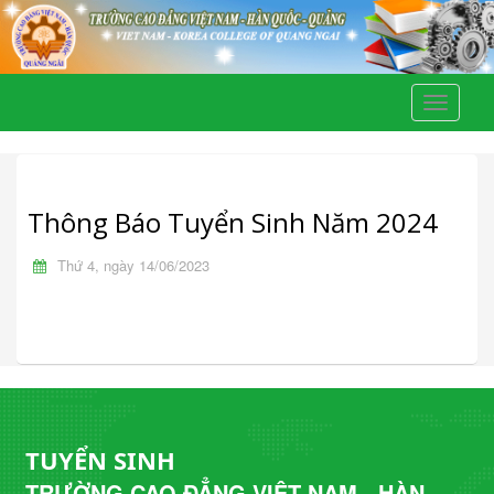
Toggle
navigati
Thông Báo Tuyển Sinh Năm 2024
Thứ 4, ngày 14/06/2023
TUYỂN SINH
TRƯỜNG CAO ĐẲNG VIỆT NAM - HÀN