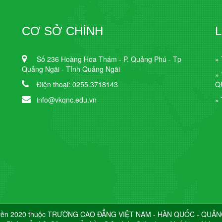
CƠ SỞ CHÍNH
L
Số 236 Hoàng Hoa Thám - P. Quảng Phú - Tp
» 
Quảng Ngãi - Tỉnh Quảng Ngãi
»
Điện thoại: 0255.3718143
Q
info@vkqnc.edu.vn
» 
yền 2020 thuộc TRƯỜNG CAO ĐẲNG VIỆT NAM - HÀN QUỐC - QUẢN